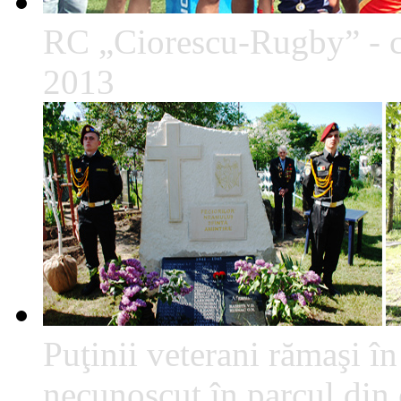
RC „Ciorescu-Rugby” - c
2013
Puţinii veterani rămaşi î
necunoscut în parcul din c