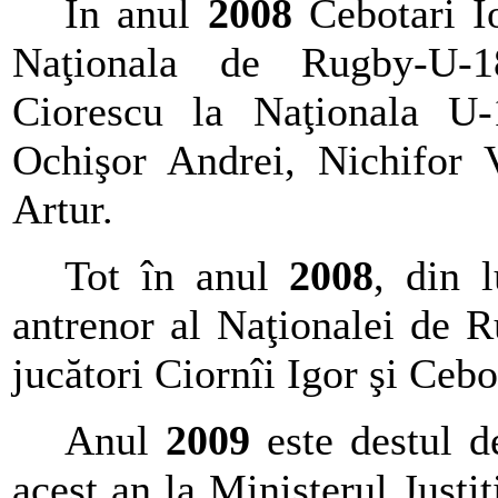
În anul
2008
Cebotari I
Naţionala de Rugby-U-1
Ciorescu la Naţionala U-
Ochişor Andrei, Nichifor 
Artur.
Tot în anul
2008
, din 
antrenor al Naţionalei de 
jucători Ciornîi Igor şi Cebot
Anul
2009
este destul de
acest an la Ministerul Justi