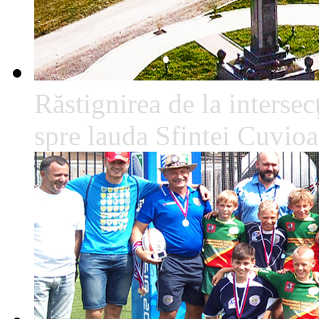
Răstignirea de la intersec
spre lauda Sfintei Cuvio