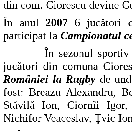
din com. Ciorescu devine Ce
În anul
2007
6 jucători
participat la
Campionatul ce
În sezonul sporti
jucători din comuna Ciores
României la Rugby
de unde
fost: Breazu Alexandru, B
Stăvilă Ion, Ciornîi Igor,
Nichifor Veaceslav, Ţvic Io