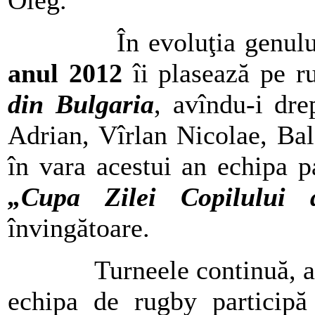
Oleg.
În evoluţia genul
anul 2012
îi plasează pe r
din Bulgaria
, avîndu-i dre
Adrian, Vîrlan Nicolae, Bal
în vara acestui an echipa 
„Cupa Zilei Copilului 
învingătoare.
Turneele continuă, a
echipa de rugby particip