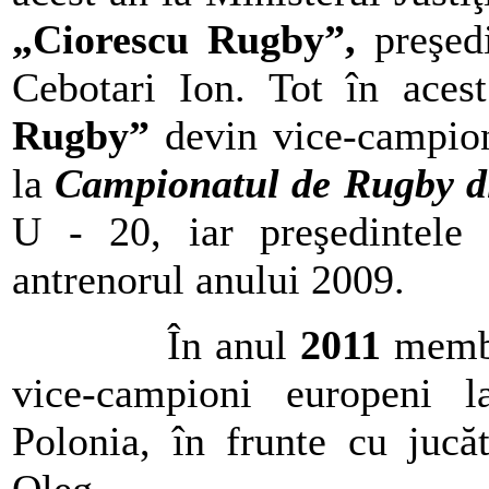
„Ciorescu Rugby”,
preşed
Cebotari Ion. Tot în aces
Rugby”
devin vice-campioni
la
Campionatul de Rugby d
U - 20, iar preşedintel
antrenorul anului 2009.
În anul
2011
memb
vice-campioni europeni 
Polonia, în frunte cu jucă