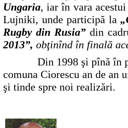
Ungaria
, iar în vara acestu
Lujniki, unde participă la
„
Rugby din Rusia”
din cad
2013”,
obţinînd în finală ac
Din 1998 şi pînă în 
comuna Ciorescu an de an ur
şi tinde spre noi realizări.