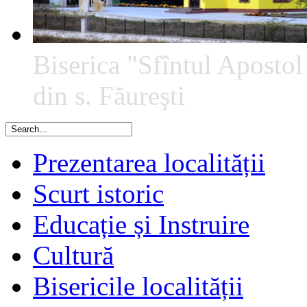
Biserica "Sfîntul Apostol
din s. Făureşti
Prezentarea localității
Scurt istoric
Educație și Instruire
Cultură
Bisericile localității