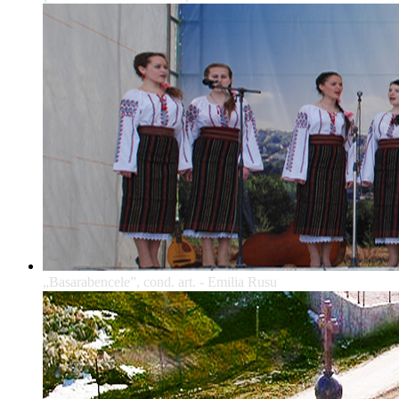
„Basarabencele”, cond. art. - Emilia Rusu