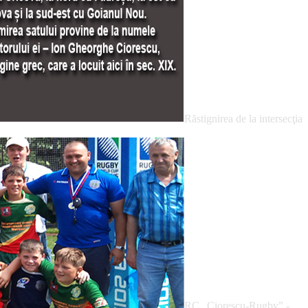
Răstignirea de la intersecţia
RC „Ciorescu-Rugby” -