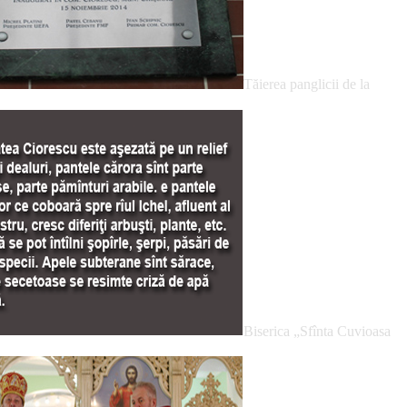
Tăierea panglicii de la
Biserica „Sfînta Cuvioasa