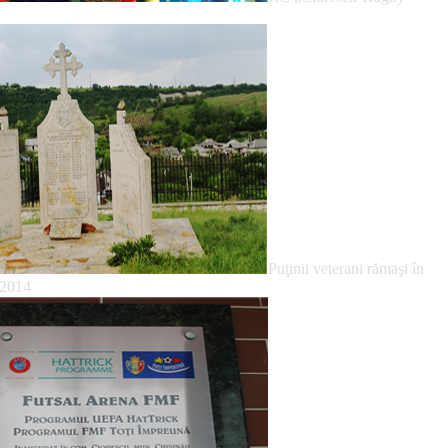
Puţinii veterani rămaşi în
.2014