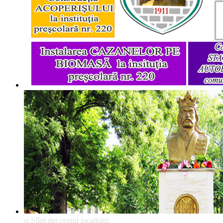
şi Sfînt din centul localităţii