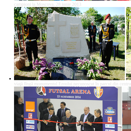
campioni la Moscova, 28 iunie 2013
viaţă lîngă monumentul Eroului necunoscut în parcul din centrul