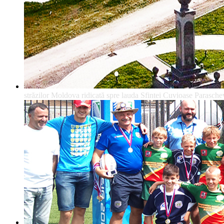
străzilor Moldova ridicată spre lauda Sfintei Cuvioase Parasche