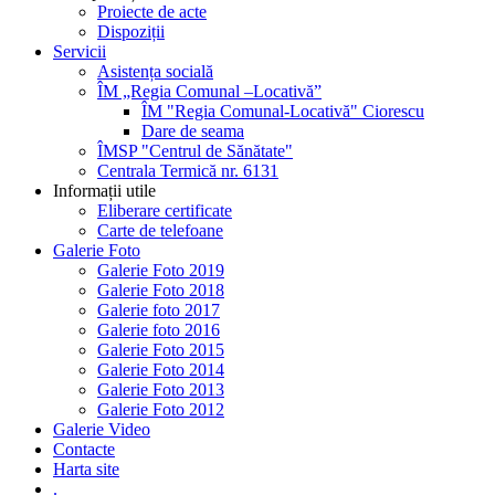
Proiecte de acte
Dispoziții
Servicii
Asistența socială
ÎM „Regia Comunal –Locativă”
ÎM "Regia Comunal-Locativă" Ciorescu
Dare de seama
ÎMSP "Centrul de Sănătate"
Centrala Termică nr. 6131
Informații utile
Eliberare certificate
Carte de telefoane
Galerie Foto
Galerie Foto 2019
Galerie Foto 2018
Galerie foto 2017
Galerie foto 2016
Galerie Foto 2015
Galerie Foto 2014
Galerie Foto 2013
Galerie Foto 2012
Galerie Video
Contacte
Harta site
.