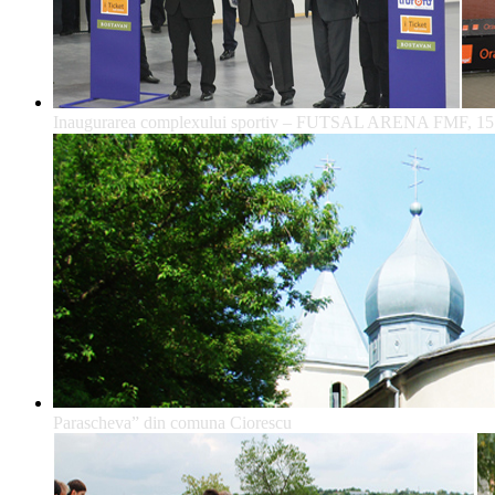
Inaugurarea complexului sportiv – FUTSAL ARENA FMF, 15
Parascheva” din comuna Ciorescu