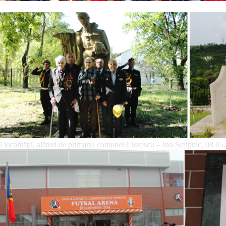
 localităţii, alături de primarul comunei Ciorescu – Ino Scripnic, 08.05