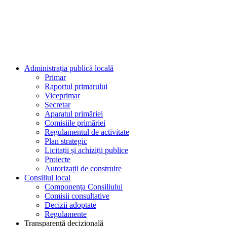
Administrația publică locală
Primar
Raportul primarului
Viceprimar
Secretar
Aparatul primăriei
Comisiile primăriei
Regulamentul de activitate
Plan strategic
Licitații și achiziții publice
Proiecte
Autorizații de construire
Consiliul local
Componența Consiliului
Comisii consultative
Decizii adoptate
Regulamente
Transparență decizională