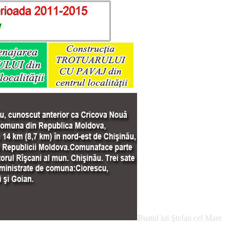
Bustul lui Ştefan cel Mare