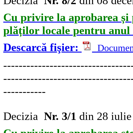
Decizia
Nr. 8/2
din 08 dec
Cu privire la aprobarea și 
plăților locale pentru anul
Descarcă fişier:
Documen
---------------------------------
---------------------------------
-----------
Decizia
Nr. 3/1
din 28 iuli