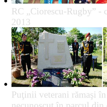
RC „Ciorescu-Rugby” - c
2013
Puţinii veterani rămaşi î
necunoscut în parcul din c