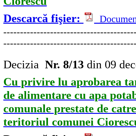
Ciorescu
Descarcă fişier:
Documen
---------------------------------------
---------------------------------------
Decizia
Nr. 8/13
din 09 de
Cu privire lu aprobarea tar
de alimentare cu apa potabi
comunale prestate de catr
teritoriul comunei Ciores