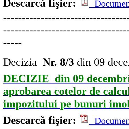
Descarcă fişier:
Documen
---------------------------------
---------------------------------
-----
Decizia
Nr. 8/3
din 09 dec
DECIZIE din 09 decembrie
aprobarea cotelor de calcul
impozitului pe bunuri imob
Descarcă fişier:
Documen