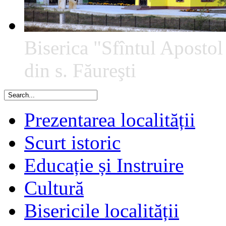
Biserica "Sfîntul Apostol
din s. Făureşti
Prezentarea localității
Scurt istoric
Educație și Instruire
Cultură
Bisericile localității