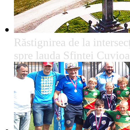
Răstignirea de la intersec
spre lauda Sfintei Cuvio