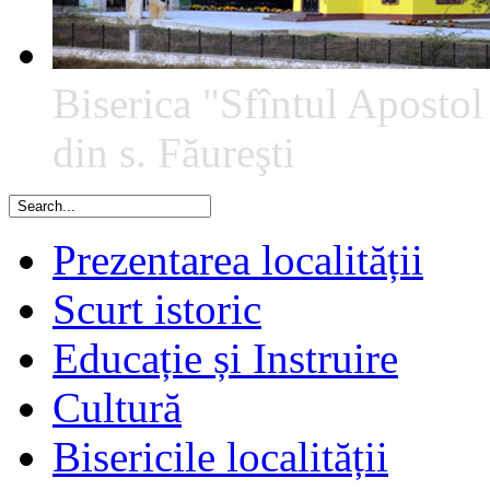
Biserica "Sfîntul Apostol
din s. Făureşti
Prezentarea localității
Scurt istoric
Educație și Instruire
Cultură
Bisericile localității