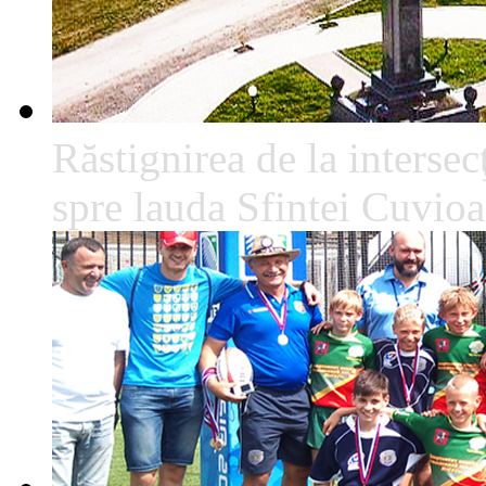
Răstignirea de la intersec
spre lauda Sfintei Cuvio