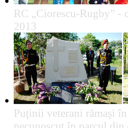
RC „Ciorescu-Rugby” - c
2013
Puţinii veterani rămaşi î
necunoscut în parcul din c