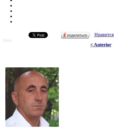
Нравится
поделиться
IT news
< Anterior