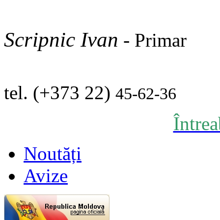
Scripnic Ivan
-
Primar
tel. (+373 22)
45-62-36
Între
Noutăți
Avize