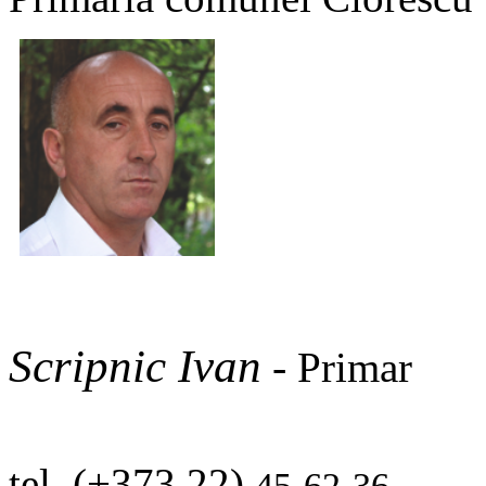
Scripnic Ivan
-
Primar
tel. (+373 22)
45-62-36