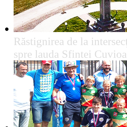
Răstignirea de la intersec
spre lauda Sfintei Cuvio