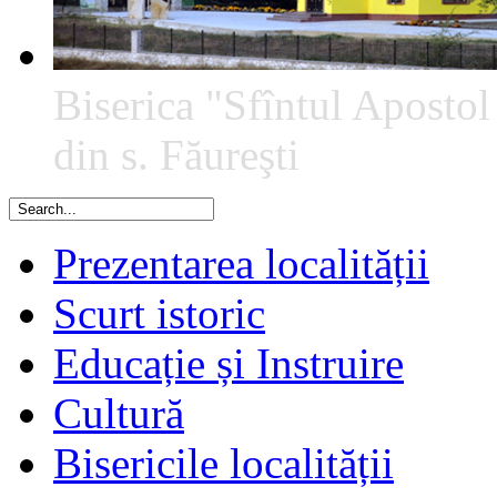
Biserica "Sfîntul Apostol
din s. Făureşti
Prezentarea localității
Scurt istoric
Educație și Instruire
Cultură
Bisericile localității