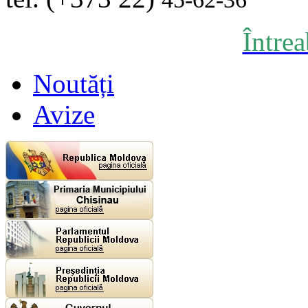
Între
Noutăți
Avize