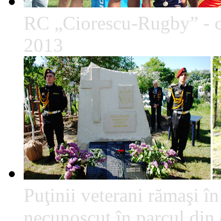
RC „Ciorescu-Rugby” - c
2013
Puţinii veterani rămaşi î
necunoscut în parcul din c