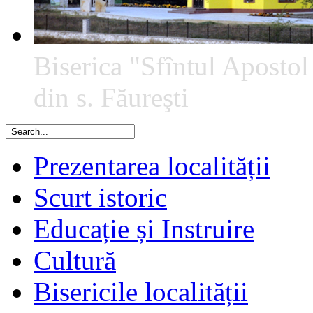
Biserica "Sfîntul Apostol
din s. Făureşti
Prezentarea localității
Scurt istoric
Educație și Instruire
Cultură
Bisericile localității