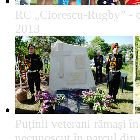
RC „Ciorescu-Rugby” - c
2013
Puţinii veterani rămaşi î
necunoscut în parcul din c