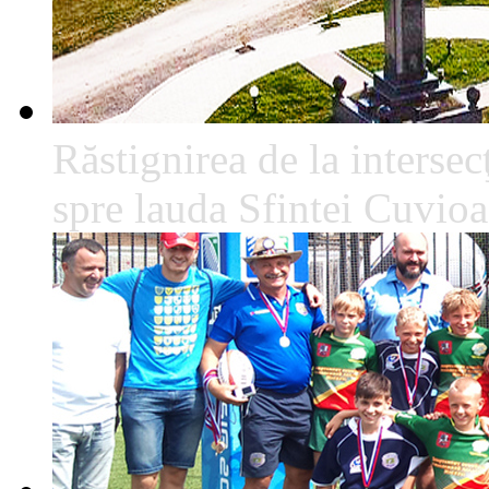
Răstignirea de la intersec
spre lauda Sfintei Cuvio