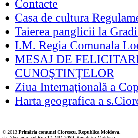
Contacte
Casa de cultura Regulamen
Taierea panglicii la Grad
I.M. Regia Comunala Loc
MESAJ DE FELICITAR
CUNOŞTINŢELOR
Ziua Internaţională a Cop
Harta geografica a s.Cior
© 2013
Primăria comunei Ciorescu, Republica Moldova.
str. Alexandru cel Bun 17, MD-2089, Republica Moldova