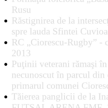
Rusu
Răstignirea de la intersec
spre lauda Sfintei Cuvio
RC „Ciorescu-Rugby” - c
2013
Puţinii veterani rămaşi î
necunoscut în parcul din c
primarul comunei Cioresc
Tăierea panglicii de la I
FUTSAL ARENA FMF, 1