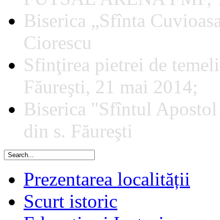
Biserica „Sfînta Cuvioa
Ciorescu
Sfinţirea pietrei de temeli
Făureşti, 21 mai 2014;
Biserica "Sfîntul Apostol
din s. Făureşti
Prezentarea localității
Scurt istoric