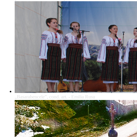
„Basarabencele”, cond. art. - Emilia Rusu