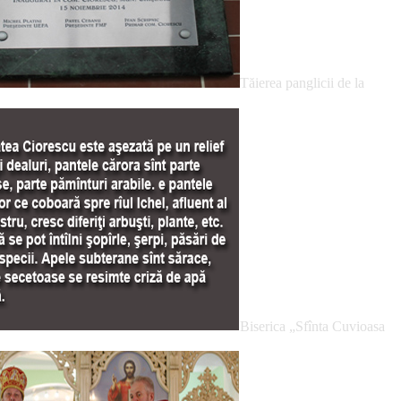
Tăierea panglicii de la
Biserica „Sfînta Cuvioasa