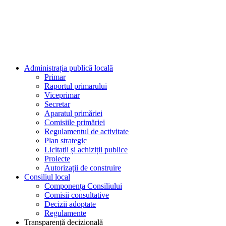
Administrația publică locală
Primar
Raportul primarului
Viceprimar
Secretar
Aparatul primăriei
Comisiile primăriei
Regulamentul de activitate
Plan strategic
Licitații și achiziții publice
Proiecte
Autorizații de construire
Consiliul local
Componența Consiliului
Comisii consultative
Decizii adoptate
Regulamente
Transparență decizională