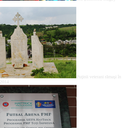
Puţinii veterani rămaşi în
.2014