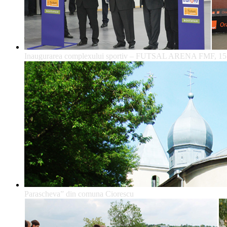
Inaugurarea complexului sportiv – FUTSAL ARENA FMF, 15
Parascheva” din comuna Ciorescu