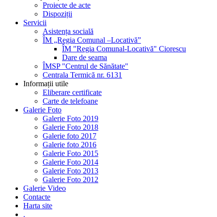
Proiecte de acte
Dispoziții
Servicii
Asistența socială
ÎM „Regia Comunal –Locativă”
ÎM "Regia Comunal-Locativă" Ciorescu
Dare de seama
ÎMSP "Centrul de Sănătate"
Centrala Termică nr. 6131
Informații utile
Eliberare certificate
Carte de telefoane
Galerie Foto
Galerie Foto 2019
Galerie Foto 2018
Galerie foto 2017
Galerie foto 2016
Galerie Foto 2015
Galerie Foto 2014
Galerie Foto 2013
Galerie Foto 2012
Galerie Video
Contacte
Harta site
.