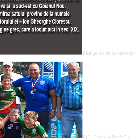
Răstignirea de la intersecţia
RC „Ciorescu-Rugby” -