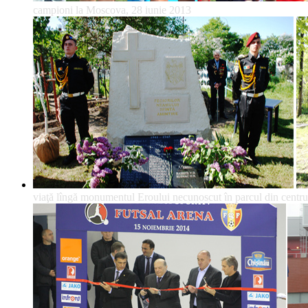
campioni la Moscova, 28 iunie 2013
viaţă lîngă monumentul Eroului necunoscut în parcul din centrul