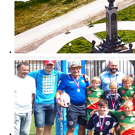
străzilor Moldova ridicată spre lauda Sfintei Cuvioase Parasche