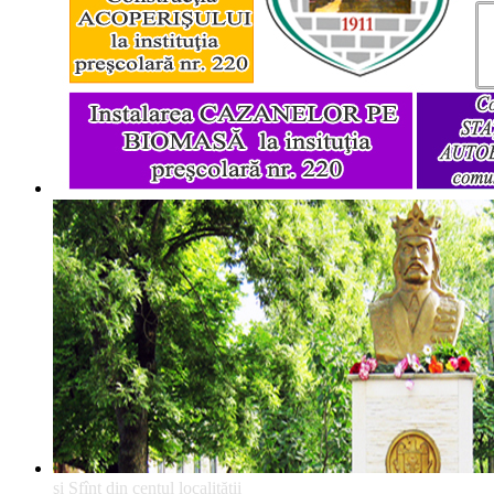
şi Sfînt din centul localităţii