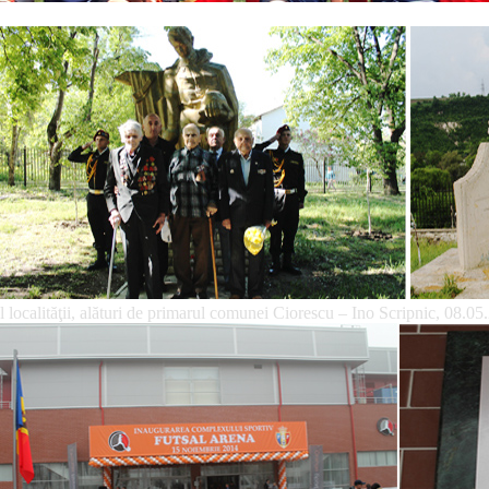
 localităţii, alături de primarul comunei Ciorescu – Ino Scripnic, 08.05