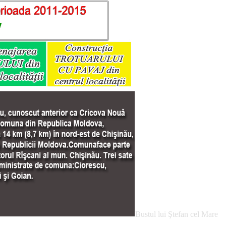
Bustul lui Ştefan cel Mare