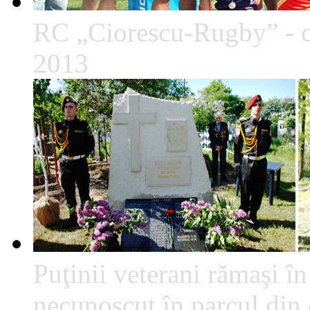
RC „Ciorescu-Rugby” - c
2013
Puţinii veterani rămaşi î
necunoscut în parcul din c