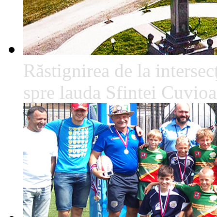
Răstignirea de la intersec
spre lauda Sfintei Cuvio