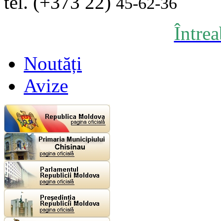
tel. (+373 22)
45-62-36
Între
Noutăți
Avize