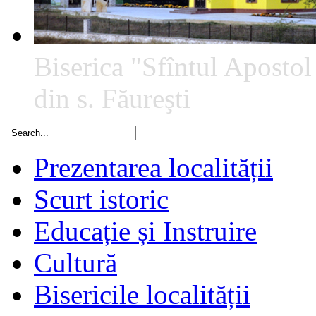
Biserica "Sfîntul Apostol
din s. Făureşti
Prezentarea localității
Scurt istoric
Educație și Instruire
Cultură
Bisericile localității