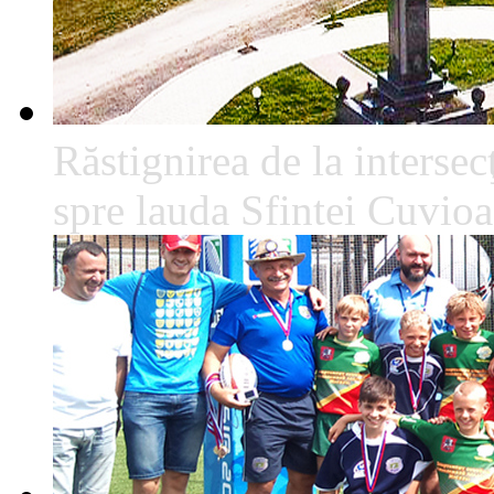
Răstignirea de la intersec
spre lauda Sfintei Cuvio