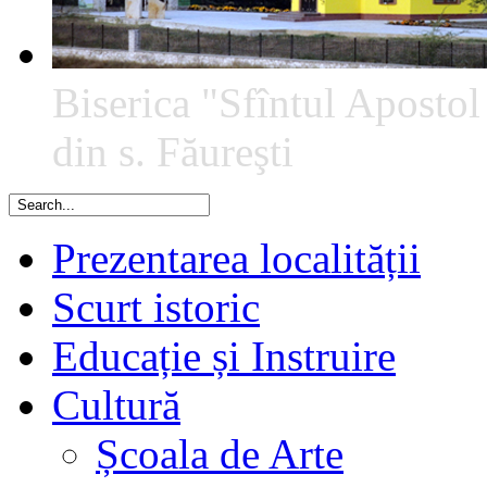
Biserica "Sfîntul Apostol
din s. Făureşti
Prezentarea localității
Scurt istoric
Educație și Instruire
Cultură
Școala de Arte