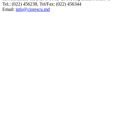
Tel.: (022) 456238, Tel/Fax: (022) 456344
Email:
info@ciorescu.md