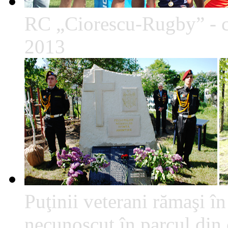
RC „Ciorescu-Rugby” - c
2013
Puţinii veterani rămaşi î
necunoscut în parcul din c