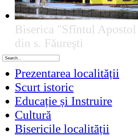
Biserica "Sfîntul Apostol
din s. Făureşti
Prezentarea localității
Scurt istoric
Educație și Instruire
Cultură
Bisericile localității