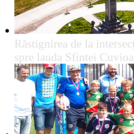
Răstignirea de la intersec
spre lauda Sfintei Cuvio