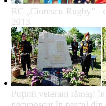
RC „Ciorescu-Rugby” - c
2013
Puţinii veterani rămaşi î
necunoscut în parcul din c