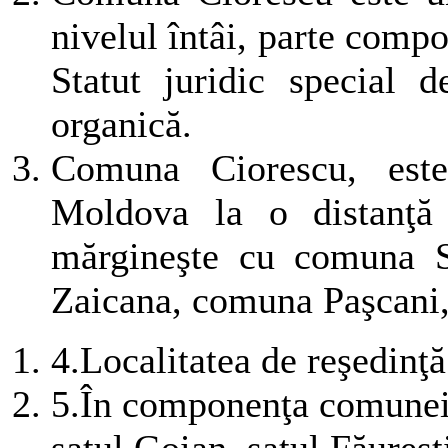
nivelul întâi, parte comp
Statut juridic special d
organică.
Comuna Ciorescu, este 
Moldova la o distanţă
mărgineşte cu comuna S
Zaicana, comuna Paşcani,
4.
Localitatea de reşedinţă
5.
În componenţa comunei C
satul Goian, satul Făureşt